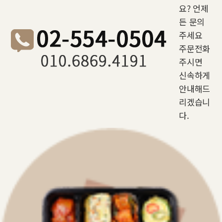
요? 언제
든 문의
주세요
주문전화
주시면
신속하게
안내해드
리겠습니
다.