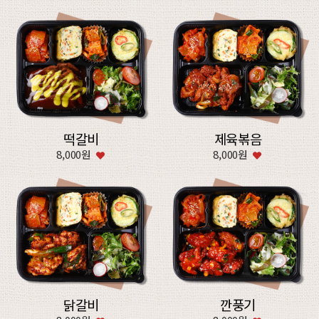
떡갈비
제육볶음
8,000원
8,000원
닭갈비
깐풍기