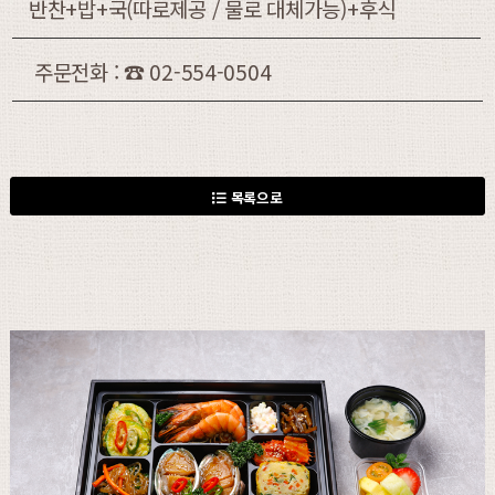
반찬+밥+국(따로제공 / 물로 대체가능)+후식
주문전화 : ☎ 02-554-0504
목록으로