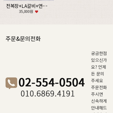
전복장+LA갈비+연어스테이크+후식
35,000원
주문&문의전화
궁금한점
있으신가
요? 언제
든 문의
주세요
주문전화
주시면
신속하게
안내해드