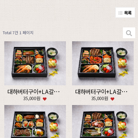
목록
Total 7건
1 페이지
대하버터구이+LA갈비+장어구이+후식
대하버터구이+LA갈비+낙지볶음+후식
35,000원
35,000원