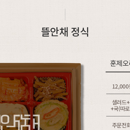
뜰안채 정식
훈제오
12,00
샐러드+
+국(따
주문전화 