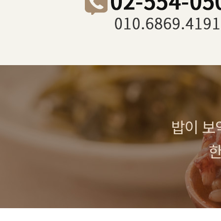
밥이 보
한