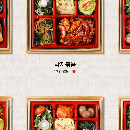
낙지볶음
12,000원