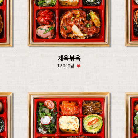
제육볶음
12,000원