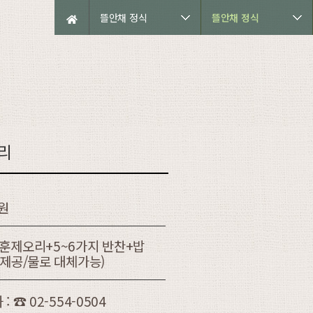
뜰안채 정식
뜰안채 정식
리
0원
훈제오리+5~6가지 반찬+밥
로제공/물로 대체가능)
: ☎ 02-554-0504