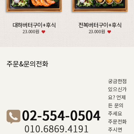
대하버터구이+후식
전복버터구이+후식
23.000원
23.000원
주문&문의전화
궁금한점
있으신가
요? 언제
든 문의
주세요
주문전화
주시면