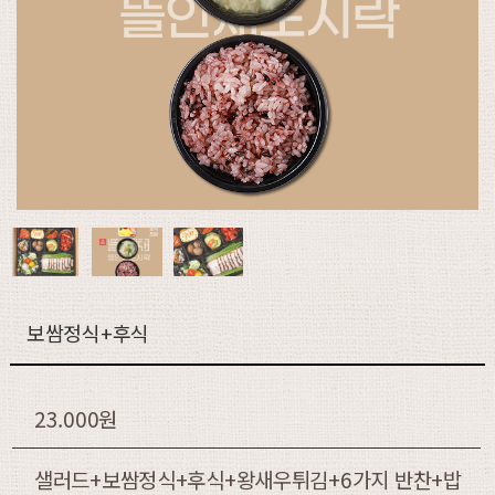
보쌈정식+후식
23.000원
샐러드+보쌈정식+후식+왕새우튀김+6가지 반찬+밥