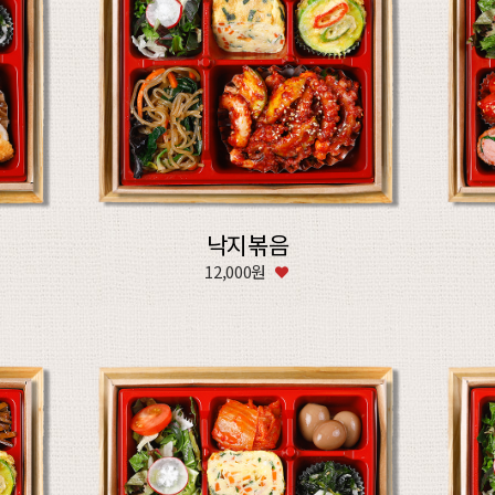
낙지볶음
12,000원