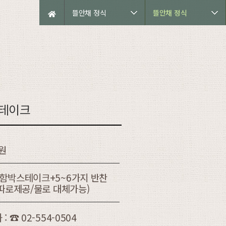
뜰안채 정식
뜰안채 정식
테이크
0원
함박스테이크+5~6가지 반찬
(따로제공/물로 대체가능)
: ☎ 02-554-0504