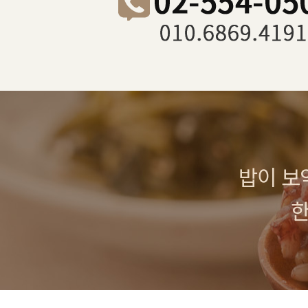
밥이 보
한