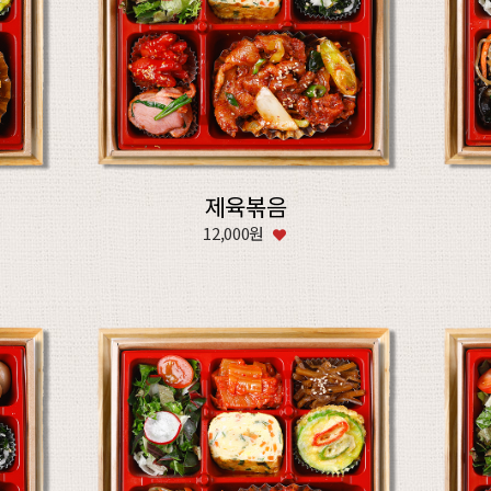
제육볶음
12,000원