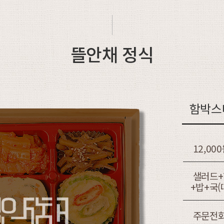
뜰안채 정식
함박스
12,00
샐러드+
+밥+국
주문전화 