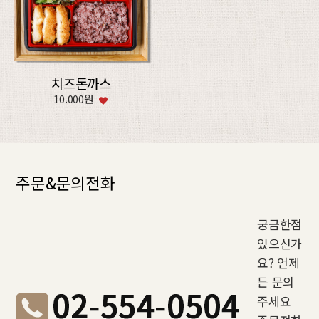
치즈돈까스
10.000원
주문&문의전화
궁금한점
있으신가
요? 언제
든 문의
주세요