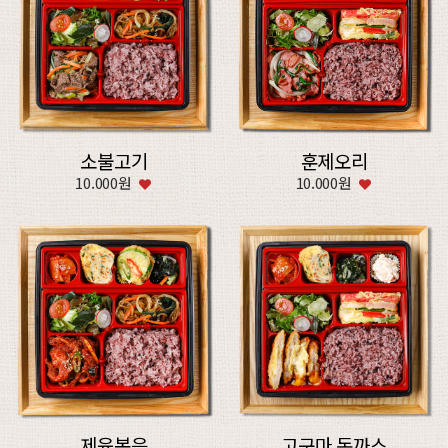
소불고기
훈제오리
10.000원
10.000원
제육볶음
고구마 돈까스